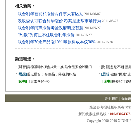
相关新闻：
联合利华被罚和涨价两件事大有区别
·
2011-06-07
发改委认可联合利华涨价 称其是正常市场行为
·
2011-05-27
联合利华闷声涨价考验政府调控智慧
·
2011-05-27
“约谈”为何拦不住联合利华涨价
·
2011-05-27
联合利华70余产品涨10% 曝原料成本仅30%
·
2011-05-26
频道精选：
·
·
[财智]
肯德基曝炸鸡油4天一换 陷食品安全N重门
[财智]
忽悠不断 黑
·
·
[思想]
观点擂台：奢侈品，降税的纠结
[思想]
破解"两难"
·
·
[读书]
《五常学经济》
[读书]
投资尽可逆
关于我们
|
版面
经济参考报社版权所有 本
新闻线索提供热线：
010-63074375
Copyright 2000-2010 XINHU