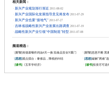
相关新闻：
新兴产业规划渐行渐近
·
2011-08-02
新兴产业国际化发展指导意见将发布
·
2011-07-29
新兴产业也要“接地气”
·
2011-07-27
吉林省战略性新兴产业发展出路调查
·
2011-07-19
战略性新兴产业引领“中国制造”转型
·
2011-07-08
频道精选：
·
·
[财智]
肯德基曝炸鸡油4天一换 陷食品安全N重门
[财智]
忽悠不断 黑
·
·
[思想]
观点擂台：奢侈品，降税的纠结
[思想]
破解"两难"
·
·
[读书]
《五常学经济》
[读书]
投资尽可逆