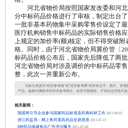
河北省物价局按照国家发改委和河北
分中标药品价格进行了审核，制定出台了
一批非基本药物集中采购零售价设定了最
医疗机构销售中标药品的实际销售价格应
上规定的加价率(额)核定，但不得突破附
格。同时，由于河北省物价局冀价管〔201
标药品价格公布后，国家先后降低了两批
河北省物价局对涉及调价的中标药品零售
整，此次一并重新公布。
凡标注来源为“经济参考报”或“经济参考网”的所有文字、图片、音视
产品，版权均属新华社经济参考报社，未经书面授权，不得以任何形式发
相关新闻：
我国将引导企业参与国家药品标准及药典科研工作
·
2011-08-03
浙江药监局：网上售药需具药品交易资质
·
2011-07-15
8种药品保健食品广告违法曝光
·
2011-07-09