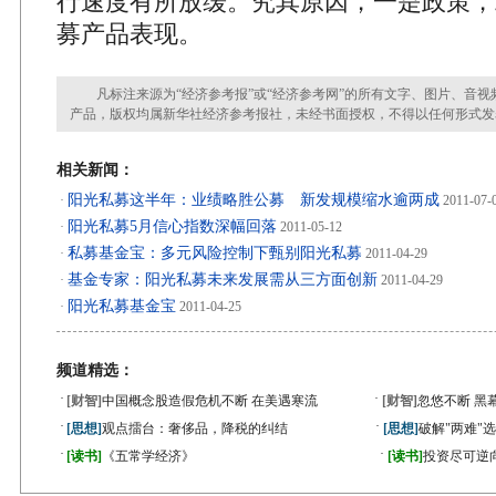
行速度有所放缓。究其原因，一是政策，
募产品表现。
凡标注来源为“经济参考报”或“经济参考网”的所有文字、图片、音视
产品，版权均属新华社经济参考报社，未经书面授权，不得以任何形式发
相关新闻：
阳光私募这半年：业绩略胜公募 新发规模缩水逾两成
·
2011-07-
阳光私募5月信心指数深幅回落
·
2011-05-12
私募基金宝：多元风险控制下甄别阳光私募
·
2011-04-29
基金专家：阳光私募未来发展需从三方面创新
·
2011-04-29
阳光私募基金宝
·
2011-04-25
频道精选：
·
·
[财智]
中国概念股造假危机不断 在美遇寒流
[财智]
忽悠不断 黑
·
·
[思想]
观点擂台：奢侈品，降税的纠结
[思想]
破解"两难"
·
·
[读书]
《五常学经济》
[读书]
投资尽可逆