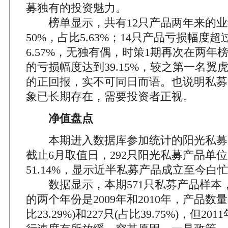
募独有的投资魅力。
榜单显示，共有12只产品两年来的业
50%，占比5.63%；14只产品亏损幅度超
6.57%，无独有偶，时策1期再次在两年
的亏损幅度达到39.15%，较之第一名翼虎成
的正回报，实不可同日而语。也说明私募
象已长期存在，需要投资者正视。
净值盘点
本期进入数据库参加统计的阳光私募产
截止6月取值日，292只阳光私募产品单
51.14%，显示近半私募产品成立至今白
数据显示，本期571只私募产品样本
的两个年份是2009年和2010年，产品数量
比23.29%)和227只(占比39.75%)，但2