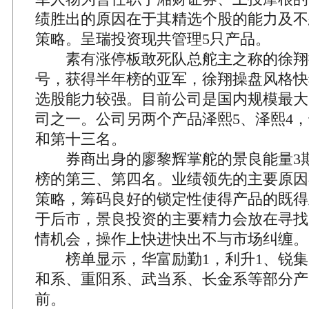
绩胜出的原因在于其精选个股的能力及不
策略。呈瑞投资现共管理5只产品。
素有涨停板敢死队总舵主之称的徐翔
号，获得半年榜的亚军，徐翔操盘风格快
选股能力较强。目前公司是国内规模最大
司之一。公司另两个产品泽熙5、泽熙4
和第十三名。
券商出身的廖黎辉掌舵的景良能量3期
榜的第三、第四名。业绩领先的主要原因
策略，筹码良好的锁定性使得产品的既得
于后市，景良投资的主要精力会放在寻找
情机会，操作上快进快出不与市场纠缠。
榜单显示，华富励勤1，利升1、锐集
和系、重阳系、武当系、长金系等部分产
前。