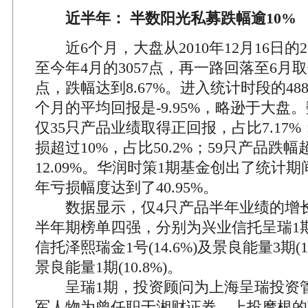
近半年： 半数阳光私募跌幅逾10%
近6个月，大盘从2010年12月16日的28
至今年4月的3057点，再一路回落至6月取值日
点，跌幅达到8.67%。进入统计时段的48
个月的平均回报是-9.95%，略逊于大盘
仅35只产品业绩取得正回报，占比7.17%
损超过10%，占比50.2%；59只产品跌幅
12.09%。华润时策1期基金创出了统计
年亏损幅度达到了40.95%。
数据显示，仅4只产品半年业绩的增长
半年期榜单四强，分别为兴业信托呈瑞1期(3
信托泽熙瑞金1号(14.6%)及景良能量3期(1
景良能量1期(10.8%)。
呈瑞1期，投资顾问为上海呈瑞投资
军人物为曾任职于湘财证券、上投摩根的