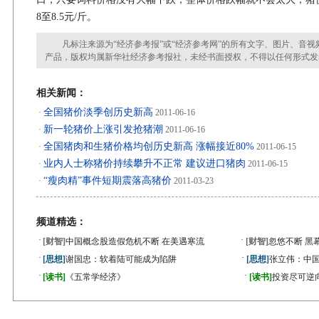
8至8.5元/斤。
凡标注来源为“经济参考报”或“经济参考网”的所有文字、图片、音视
产品，版权均属新华社经济参考报社，未经书面授权，不得以任何形式发
相关新闻：
全国猪价淡季创历史新高
·
2011-06-16
新一轮猪价上涨引发抢猪潮
·
2011-06-16
全国猪肉和生猪价格均创历史新高 涨幅接近80%
·
2011-06-15
业内人士称猪价持续攀升不正常 建议进口猪肉
·
2011-06-15
“瘦肉精”事件短期震落高猪价
·
2011-03-23
频道精选：
·
·
[财智]
中国概念股造假危机不断 在美遇寒流
[财智]
忽悠不断 黑
·
·
[思想]
谢国忠：软着陆可能成为陷阱
[思想]
张立伟：中国
·
·
[读书]
《五常学经济》
[读书]
投资尽可逆