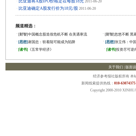
比亚迪将A股IPO价格定在每股18元
·
2011-06-20
比亚迪确定A股发行价为18元/股
·
2011-06-20
频道精选：
·
·
[财智]
中国概念股造假危机不断 在美遇寒流
[财智]
忽悠不断 黑
·
·
[思想]
谢国忠：软着陆可能成为陷阱
[思想]
张立伟：中国
·
·
[读书]
《五常学经济》
[读书]
投资尽可逆
关于我们
|
版面
经济参考报社版权所有 本
新闻线索提供热线：
010-63074375
Copyright 2000-2010 XINHU