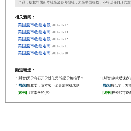
产品，版权均属新华社经济参考报社，未经书面授权，不得以任何形式发
相关新闻：
美国股市收盘走低
·
2011-05-17
美国股市收盘走高
·
2011-05-13
美国股市收盘走低
·
2011-05-12
美国股市收盘走高
·
2011-05-11
美国股市收盘走高
·
2011-05-10
频道精选：
·
·
[财智]
天价奇石开价过亿元 谁是价格推手？
[财智]
存款返现赤
·
·
[思想]
鲁政委：资本项下全开放时机未到
[思想]
厉以宁：怎
·
·
[读书]
《五常学经济》
[读书]
投资尽可逆