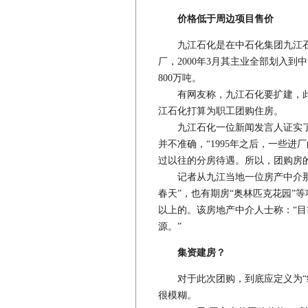
价格低于周边项目售价
九江石化是在中石化集团九江石
厂，2000年3月其主业全部划入到
800万吨。
有网友称，九江石化要扩建，此
江石化打算为职工团购住房。
九江石化一位新闻发言人证实了
并不准确，“1995年之后，一些
过以往的分房待遇。所以，团购房
记者从九江当地一位房产中介那里
春天”，也有期房“奥林匹克花园”等项
以上的。该房地产中介人士称：“
源。”
集资建房？
对于此次团购，到底应定义为“经
很模糊。