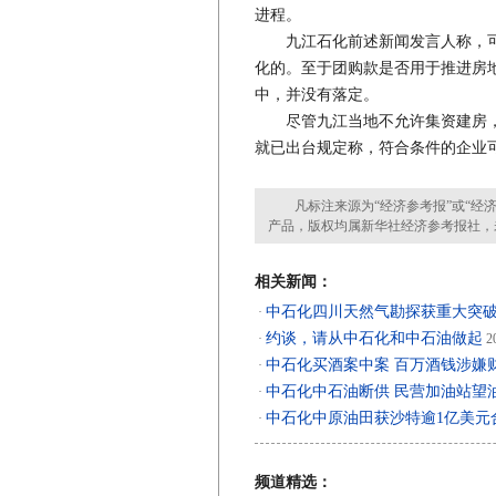
进程。
九江石化前述新闻发言人称，可
化的。至于团购款是否用于推进房
中，并没有落定。
尽管九江当地不允许集资建房，
就已出台规定称，符合条件的企业
凡标注来源为“经济参考报”或“经济
产品，版权均属新华社经济参考报社，
相关新闻：
中石化四川天然气勘探获重大突
·
约谈，请从中石化和中石油做起
·
20
中石化买酒案中案 百万酒钱涉嫌
·
中石化中石油断供 民营加油站望
·
中石化中原油田获沙特逾1亿美元
·
频道精选：