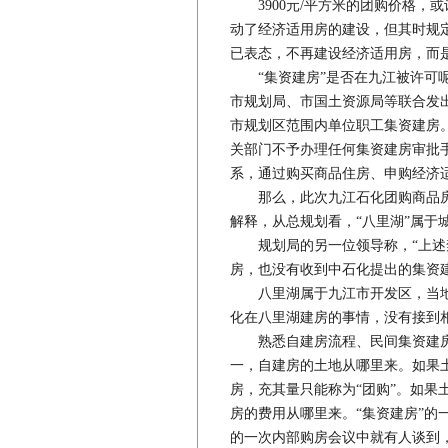
3900元/平方米的团购价格，或许
动了经济适用房的建设，但其时规定
已表态，不再建设经济适用房，而
“集资建房”是否在九江被许可呢？
市规划局、市国土资源局等联合发
市规划区范围内单位职工集资建房
关部门不予办理任何集资建房审批
系，通过购买商品住房、申购经济
那么，此次九江石化团购商品房
解释，从总规划看，“八里湖”属于
规划局的另一位领导称，“上述禁
房，也没有收到中石化提出的集资
八里湖属于九江市开发区，当地
化在八里湖建房的事情，没有接到
熟悉自建房流程、民间集资建房推
一，自建房的土地从哪里来。如果
房，充其量只能称为“团购”。如果
房的费用从哪里来。“集资建房”的
的一次内部购房会议中就有人谈到，