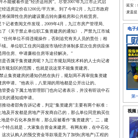
不能被看作是“经济适用房”。尽管2007年九江市正式启
经适房定价在1200元/平方米。到了今年2月，九江市政府
是将保障性住房的建设重点转向廉租房和公共租赁房。
记者查阅文件发现，2009年4月，九江市房产管理局、
出了《关于禁止单位职工集资建房的通知》，严禁九江市城
。“任何单位不得违规操作，否则追究有关人员的责任；相
手续。单位职工住房问题按市场经济体制多层次住房供应体
适用住房、申请廉租住房等途径解决。”
是否属于集资建房呢？九江市规划局技术科的人士向记者
城市规划区的范围，也就是说这里不能集资建房。
止集资建房的通知仍然在执行，规划局不再审批集资建
建房申请。”他表示，八里湖的用地都是公开出让的。
管委会下属土地管理部门也向记者表示，并没有听说中石
相关的通知或申请。
动者邵角告诉记者，判定“集资建房”主要有两个标准：
土地及开发都是房地产开发商自己的，那么单位同意购买住
土地是中石化本身所有，那么应被看作“集资建房”。二，建
一个特点就是，大家集合资金来建房。有网友称，在中石化
这次认购人的预交资金等款项是为了加快(房地产)工程的