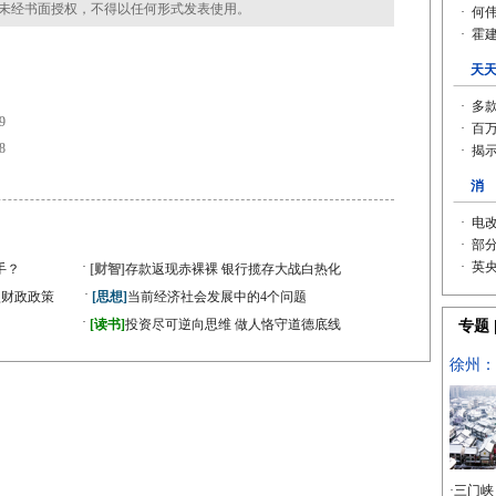
未经书面授权，不得以任何形式发表使用。
9
8
·
手？
[财智]
存款返现赤裸裸 银行揽存大战白热化
·
型财政政策
[思想]
当前经济社会发展中的4个问题
·
[读书]
投资尽可逆向思维 做人恪守道德底线