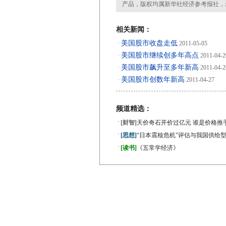
产品，版权均属新华社经济参考报社，
相关新闻：
美国股市收盘走低
·
2011-05-05
美国股市继续创多年高点
·
2011-04-2
美国股市飙升至多年新高
·
2011-04-2
美国股市创数年新高
·
2011-04-27
频道精选：
·
[财智]
天价奇石开价过亿元 谁是价格推
·
[思想]
“日本震核危机”评估与我国供给
·
[读书]
《五常学经济》