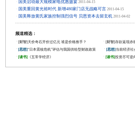
国美启动最大规模家电优惠盛宴
·
2011-04-15
国美重回黄光裕时代 新增480家门店无战略可言
·
2011-04-15
国美释放黄氏家族控制强烈信号 贝恩资本去留玄机
·
2011-04-02
频道精选：
·
·
[财智]
天价奇石开价过亿元 谁是价格推手？
[财智]
存款返现赤
·
·
[思想]
“日本震核危机”评估与我国供给型财政政策
[思想]
当前经济社
·
·
[读书]
《五常学经济》
[读书]
投资尽可逆