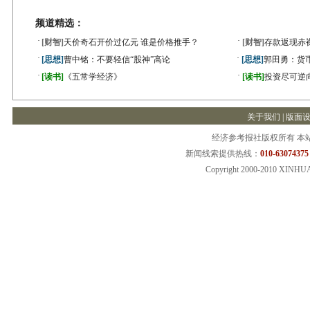
频道精选：
·
·
[财智]
天价奇石开价过亿元 谁是价格推手？
[财智]
存款返现赤
·
·
[思想]
曹中铭：不要轻信“股神”高论
[思想]
郭田勇：货
·
·
[读书]
《五常学经济》
[读书]
投资尽可逆
关于我们
|
版面
经济参考报社版权所有 本
新闻线索提供热线：
010-63074375
Copyright 2000-2010 XINHU