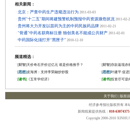
相关新闻：
北京：严查中药生产违规违法行为
·
2011-03-03
贵州"十二五"期间将建预警机制预报中药资源濒危状况
·
2011-02-
贵州将大力开发以苗药为主的中药民族药品牌
·
2011-02-21
"骨通"中药名获商标注册 独创美名不能成公共财产
·
2011-02-01
中药国际化须打开“黑匣子”
·
2010-12-10
频道精选：
·
·
[财智]
天价奇石开价过亿元 谁是价格推手？
[财智]
存款返现赤
·
·
[思想]
皮海洲：支持李荣融炒炒股
[思想]
叶建平:促
·
·
[读书]
《五常学经济》
[读书]
投资尽可逆
关于我们
|
版面
经济参考报社版权所有 本
新闻线索提供热线：
010-63074375
Copyright 2000-2010 XINHU