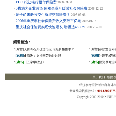
FDIC拟让银行预付保险费
·
2009-09-30
5措施为企业减负 困难企业可缓缴社会保险费
·
2008-12-22
房子尚未验收交付就得交保险费？
·
2007-05-08
2006年重庆市社会保险费收入突破百亿元
·
2007-01-16
重庆社会保险费实现快速增长 增幅达48.22%
·
2006-12-19
频道精选：
·
·
[财智]
天价奇石开价过亿元 谁是价格推手？
[财智]
存款返现赤
·
·
[思想]
皮海洲：支持李荣融炒炒股
[思想]
叶建平:促
·
·
[读书]
《五常学经济》
[读书]
投资尽可逆
关于我们
|
版面
经济参考报社版权所有 本
新闻线索提供热线：
010-63074375
Copyright 2000-2010 XINHU