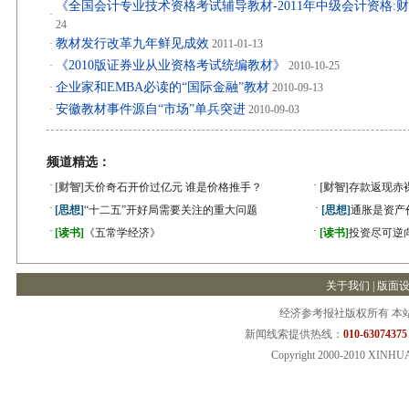
《全国会计专业技术资格考试辅导教材-2011年中级会计资格:
·
24
教材发行改革九年鲜见成效
·
2011-01-13
《2010版证券业从业资格考试统编教材》
·
2010-10-25
企业家和EMBA必读的“国际金融”教材
·
2010-09-13
安徽教材事件源自“市场”单兵突进
·
2010-09-03
频道精选：
·
·
[财智]
天价奇石开价过亿元 谁是价格推手？
[财智]
存款返现赤
·
·
[思想]
“十二五”开好局需要关注的重大问题
[思想]
通胀是资产
·
·
[读书]
《五常学经济》
[读书]
投资尽可逆
关于我们
|
版面
经济参考报社版权所有 本
新闻线索提供热线：
010-63074375
Copyright 2000-2010 XINHU