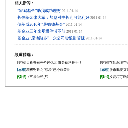
相关新闻：
“家庭基金”助我成功理财
·
2011-01-14
长信基金张大军：加息对中长期可能利好
·
2011-01-14
债基成2010年“最赚钱基金”
·
2011-01-14
基金业三年来规模停滞不前
·
2011-01-14
基金业“原地踏步” 众公司尝酸甜苦辣
·
2011-01-14
频道精选：
·
·
[财智]
天价奇石开价过亿元 谁是价格推手？
[财智]
存款返现赤
·
·
[思想]
积极财政之“积极”已今非昔比
[思想]
股市既要灭
·
·
[读书]
《五常学经济》
[读书]
投资尽可逆