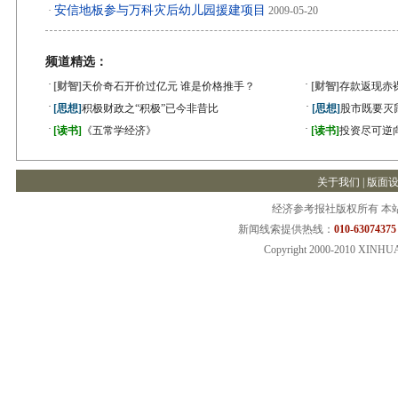
安信地板参与万科灾后幼儿园援建项目
·
2009-05-20
频道精选：
·
·
[财智]
天价奇石开价过亿元 谁是价格推手？
[财智]
存款返现赤
·
·
[思想]
积极财政之“积极”已今非昔比
[思想]
股市既要灭
·
·
[读书]
《五常学经济》
[读书]
投资尽可逆
关于我们 |
版面
经济参考报社版权所有 本
新闻线索提供热线：
010-63074375
Copyright 2000-2010 XINHU