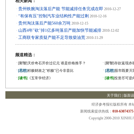
相关新闻：
贵州铁腕淘汰落后产能 节能减排任务完成在即
·
2010-12-27
“有保有压”控制汽车业结构性产能过剩
·
2010-12-16
贵州淘汰落后产能560余万吨
·
2010-12-15
山西4年"砍"掉1亿多吨落后产能加快节能减排
·
2010-12-02
工商联专家质疑产能不足导致柴油荒
·
2010-11-29
频道精选：
·
·
[财智]
天价奇石开价过亿元 谁是价格推手？
[财智]
存款返现赤
·
·
[思想]
积极财政之“积极”已今非昔比
[思想]
股市既要灭
·
·
[读书]
《五常学经济》
[读书]
投资尽可逆
关于我们 |
版面
经济参考报社版权所有 本
新闻线索提供热线：
010-63074375
Copyright 2000-2010 XINHU