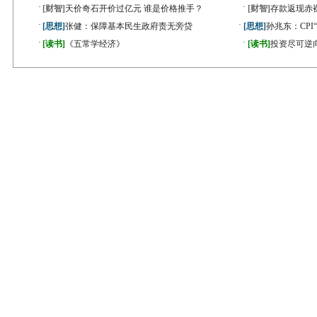
·
·
[财智]
天价奇石开价过亿元 谁是价格推手？
[财智]
存款返现赤
·
·
[思想]
张健：保障基本民生政府责无旁贷
[思想]
孙兆东：CPI
·
·
[读书]
《五常学经济》
[读书]
投资尽可逆