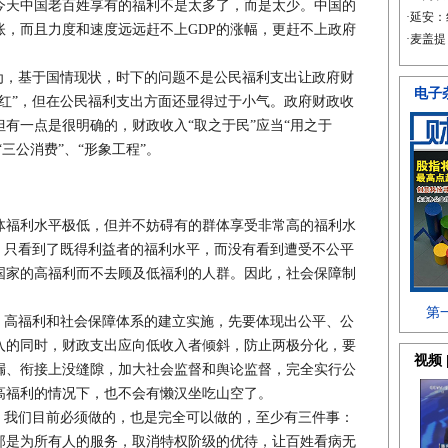
今天中国老百姓享有的福利不是太多了，而是太少。中国的
账，而且力度和速度远远赶不上GDP的涨幅，更赶不上政府
，基于国情现状，时下的问题不是公民福利支出让政府财
红”，但在公民福利支出方面还显得过于小气。政府财政收
有一点是很明确的，财政收入“取之于民”应当“用之于
“三公消费”、“形象工程”。
福利水平极低，但并不妨碍有的群体享受非常高的福利水
，只看到了既得利益者的福利水平，而没有看到遭受不公平
国家的高福利而不去顾及低福利的人群。因此，社会保障制
高福利和社会保障体系的建立实施，先要体现出公平、公
入的同时，财政支出应向低收入者倾斜，防止两极分化，要
漏、衔接上没缝隙，加大社会监督和舆论监督，完全实行公
高福利的情况下，也不会有懒汉坐吃山空了。
我们目前必须做的，也是完全可以做的，至少有三件事：
那是为所有人的服务，取消特权阶级的优待，让百姓看病无