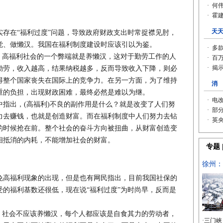
在“福利过度”问题，导致政府财政支出时常捉襟见肘，
觉、做懒汉。我国在福利制度建设时应该引以为鉴。
高福利社会的一个弊端就是养懒汉，这对于勤劳工作的人
勤劳，收入越高，结果纳税越多，反而导致收入下降，则必
得整个国家丧失在国际上的竞争力。在另一方面，为了维持
重的负担，出现财政困难，最终必然是难以为继。
出，(高福利)不良的副作用是什么？就是改变了人们努
力去赚钱，也就是创造财富。而在福利制度中人们努力去钻
的时候抢在前。整个社会的奋斗方向被扭曲，从财富创造变
相抵消的内耗，不能增加社会的财富。
高福利现象的出现，但是也有网民指出，目前我国社保的
的福利基数还很低，现在说“福利过度”为时尚早，反而是
社会不应该养懒汉，每个人都应该是自食其力的劳动者，