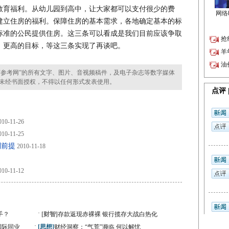
教育福利。从幼儿园到高中，让大家都可以支付很少的费
建立住房的福利。保障住房的基本需求，各地确定基本的标
标准的公民提供住房。这三条可以看成是我们目前应该争取
，更高的目标，等这三条实现了再谈吧。
参考网”的所有文字、图片、音视频稿件，及电子杂志等数字媒体
未经书面授权，不得以任何形式发表使用。
10-11-26
10-11-25
利前提
2010-11-18
10-11-12
·
手？
[财智]
存款返现赤裸裸 银行揽存大战白热化
·
国际同业
[思想]
财经洞察：“气荒”濒临 何以解忧