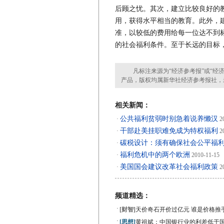
后顾之忧。其次，建立比较良好的
用，获得水平相当的教育。此外，
准，以较低的费用给每一位达不到
的社会福利条件。至于长远的目标
凡标注来源为“经济参考报”或“经济
产品，版权均属新华社经济参考报社，
相关新闻：
公共福利贫弱时别急着说养懒汉
·
20
干部赴美挂职难免成为特权福利
·
20
碳税设计：须有确保社会公平福
·
福利危机中的两个欧洲
·
2010-11-15
美国国会建议改革社会福利政策
·
20
频道精选：
·
[财智]
天价奇石开价过亿元 谁是价格推
·
[思想]
黄祖斌：中国银行业的利差低于