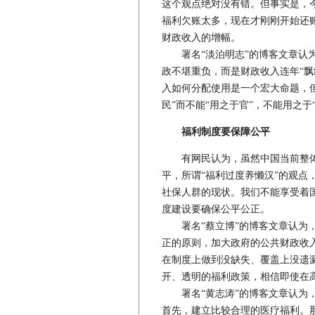
这个观点绝对没有错。但事实是，
福利欠账太多，现在才刚刚开始还
财政收入的增幅。
署名“淡泊明志”的博客文章认为
政不堪重负，而是财政收入连年“飘
入如何分配使用是一个宏大命题，但
民”而不能“用之于官”，不能用之于
福利制度要保障公平
有网民认为，虽然中国当前整体
平，所谓“福利过度养懒汉”的观点
社保人群的现状。我们不能享受着
度建设要确保公平公正。
署名“蔡立博”的博客文章认为，
正的原则，加大政府的公共财政收
在制度上做到没缺失、覆盖上没遗
开、透明的福利政策，相信即使在
署名“黄志涛”的博客文章认为，
首先，建立比较合理的医疗福利。