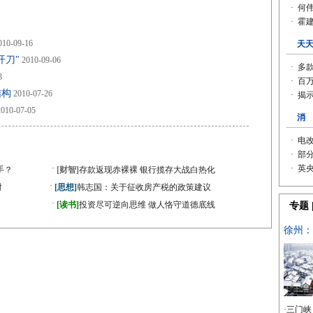
10-09-16
开刀"
2010-09-06
3
结构
2010-07-26
010-07-05
·
手？
[财智]
存款返现赤裸裸 银行揽存大战白热化
·
时
[思想]
韩志国：关于征收房产税的政策建议
·
[读书]
投资尽可逆向思维 做人恪守道德底线