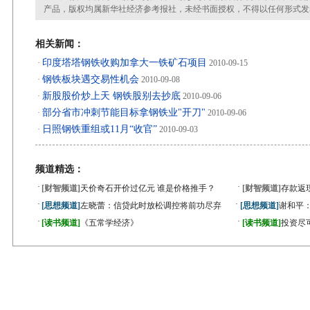
产品，版权均属新华社经济参考报社，未经书面授权，不得以任何形式发
相关新闻：
印度塔塔钢铁收购加拿大一铁矿石项目
·
2010-09-15
钢铁板块遇交易性机会
·
2010-09-08
新股股价炒上天 钢铁股别去抄底
·
2010-09-06
部分省市冲刺节能目标拿钢铁业"开刀"
·
2010-09-06
日照钢铁重组或11月“收官”
·
2010-09-03
频道精选：
·
·
[财智频道]
天价奇石开价过亿元 谁是价格推手？
[财智频道]
存款返
·
·
[思想频道]
左晓蕾：信贷此时放松调控将前功尽弃
[思想频道]
谢和平
·
·
[读书频道]
《五常学经济》
[读书频道]
投资尽