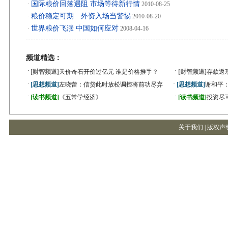
国际粮价回落遇阻 市场等待新行情
·
2010-08-25
粮价稳定可期 外资入场当警惕
·
2010-08-20
世界粮价飞涨 中国如何应对
·
2008-04-16
频道精选：
·
·
[财智频道]
天价奇石开价过亿元 谁是价格推手？
[财智频道]
存款返
·
·
[思想频道]
左晓蕾：信贷此时放松调控将前功尽弃
[思想频道]
谢和平
·
·
[读书频道]
《五常学经济》
[读书频道]
投资尽