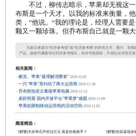
不过，柳传志暗示，苹果却无视这一逻
布斯是一个天才。以我的标准来衡量，他
类，”他说。“我的理论是，经理人需要
颗又一颗珍珠。但乔布斯自己就是一颗大
凡标注来源为“经济参考报”或“经济参考网”的所有文字、图片、音视
产品，版权均属新华社经济参考报社，未经书面授权，不得以任何形式发
相关新闻：
耐克、苹果“最理解消费者”
·
2010-12-01
一只“苹果”竟纠结了两大运营商
·
2010-11-30
乔布斯拍卖古董级苹果电脑
·
2010-11-12
差距明显 国内开放平台"苹果梦"难圆
·
2010-11-09
苹果欲限制移动运营商的活动空间
·
2010-11-01
频道精选：
·
·
[财智]
天价奇石开价过亿元 谁是价格推手？
[财智]
存款返现赤