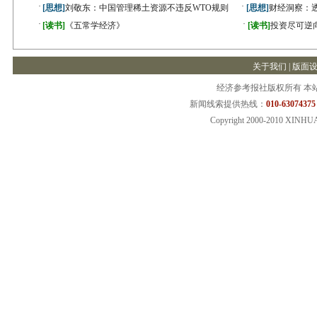
·
·
[思想]
刘敬东：中国管理稀土资源不违反WTO规则
[思想]
财经洞察：
·
·
[读书]
《五常学经济》
[读书]
投资尽可逆
关于我们 |
版面
经济参考报社版权所有 本
新闻线索提供热线：
010-63074375
Copyright 2000-2010 XINHU