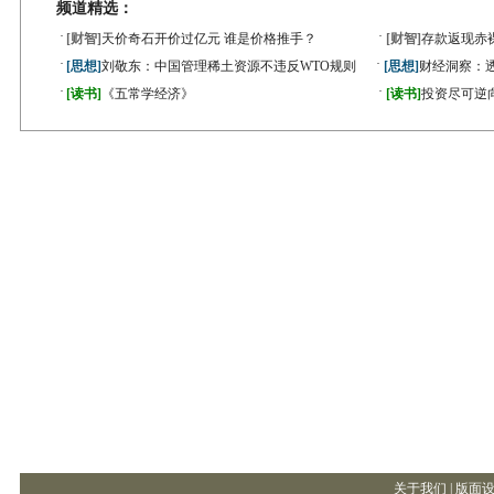
频道精选：
·
·
[财智]
天价奇石开价过亿元 谁是价格推手？
[财智]
存款返现赤
·
·
[思想]
刘敬东：中国管理稀土资源不违反WTO规则
[思想]
财经洞察：
·
·
[读书]
《五常学经济》
[读书]
投资尽可逆
关于我们 |
版面