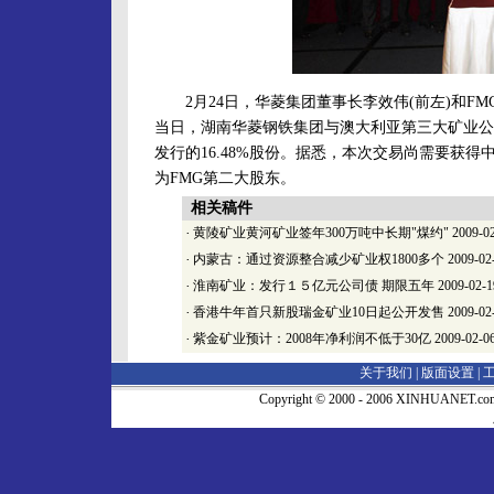
2月24日，华菱集团董事长李效伟(前左)和FMG
当日，湖南华菱钢铁集团与澳大利亚第三大矿业公
发行的16.48%股份。据悉，本次交易尚需要获
为FMG第二大股东。
相关稿件
·
黄陵矿业黄河矿业签年300万吨中长期"煤约"
2009-0
·
内蒙古：通过资源整合减少矿业权1800多个
2009-02
·
淮南矿业：发行１５亿元公司债 期限五年
2009-02-1
·
香港牛年首只新股瑞金矿业10日起公开发售
2009-02
·
紫金矿业预计：2008年净利润不低于30亿
2009-02-0
关于我们 |
版面设置
|
Copyright © 2000 - 2006 XINHUA