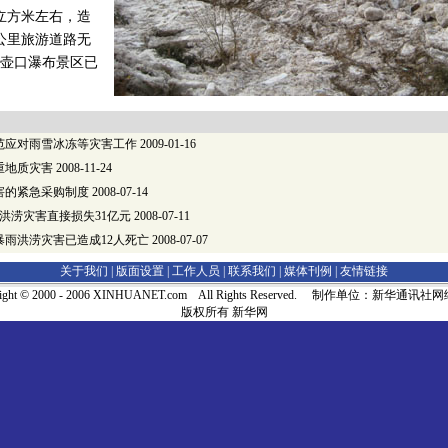
万立方米左右，造
公里旅游道路无
壶口瀑布景区已
范应对雨雪冰冻等灾害工作
2009-01-16
重地质灾害
2008-11-24
害的紧急采购制度
2008-07-14
洪涝灾害直接损失31亿元
2008-07-11
暴雨洪涝灾害已造成12人死亡
2008-07-07
关于我们 |
版面设置
|
工作人员
|
联系我们
|
媒体刊例
|
友情链接
right © 2000 - 2006 XINHUANET.com All Rights Reserved. 制作单位：新华通讯
版权所有 新华网