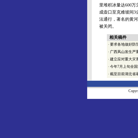
里堆积冰量达600
成壶口至克难坡间3
法通行，著名的黄河
被关闭。
相关稿件
·
要求各地做好防
·
广西凤山发生严
·
建立应对重大灾
·
今年7月上旬全国
·
截至目前湖北省
Copy