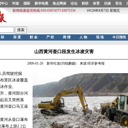
山西黄河壶口段发生冰凌灾害
2009-01-20 新华社发(闫锐鹏摄) 来源:经济参考报
人员驾驶挖掘
布景区冰凌覆盖
冰作业。
升，黄河部分河
起后又突然落
黄河壶口马王庙
黄河从壶口瀑布
口瀑布上游2.2公