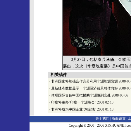
3月27日，包括秦兵马俑、金缕玉衣
展出，这次《华夏瑰宝展》是中国首
相关稿件
·
非洲国家将加强合作充分利用非洲能源资源
2008-03
·
最新经济数据显示：非洲经济前景总体向好
2008-03
·
体现国际责任中国把援助非洲做到实处
2008-03-06
·
印度将主办“印度—非洲峰会”
2008-02-13
·
非洲将成为中国企业“淘金地”
2008-01-18
关于我们 |
版面设置
|
Copyright © 2000 - 2006 XINHUA