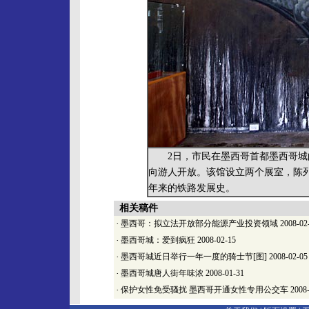
2日，市民在墨西哥首都墨西哥城的
向游人开放。该馆设立两个展室，陈列
年来的铁路发展史。
相关稿件
·
墨西哥：拟立法开放部分能源产业投资领域
2008-02
·
墨西哥城：爱到疯狂
2008-02-15
·
墨西哥城近日举行一年一度的骑士节[图]
2008-02-05
·
墨西哥城唐人街年味浓
2008-01-31
·
保护女性免受骚扰 墨西哥开通女性专用公交车
2008-